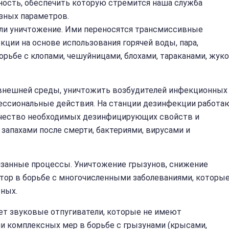
ность, обеспечить которую стремится наша служба
азных параметров.
или уничтожение. Ими переносятся трансмиссивные
ции на основе использования горячей воды, пара,
орьбе с клопами, чешуйницами, блохами, тараканами, жук
внешней среды, уничтожить возбудителей инфекционных
фессиональные действия. На станции дезинфекции работа
ичество необходимых дезинфицирующих свойств и
запахами после смерти, бактериями, вирусами и
язанные процессы. Уничтожение грызунов, снижение
тор в борьбе с многочисленными заболеваниями, которы
ных.
ет звуковые отпугиватели, которые не имеют
ии комплексных мер в борьбе с грызунами (крысами,