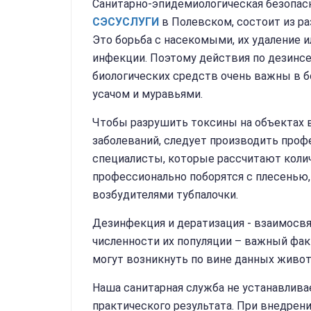
Санитарно-эпидемиологическая безопас
СЭС
УСЛУГИ
в Полевском, состоит из р
Это борьба с насекомыми, их удаление 
инфекции. Поэтому действия по дезинсек
биологических средств очень важны в б
усачом и муравьями.
Чтобы разрушить токсины на объектах 
заболеваний, следует производить про
специалисты, которые рассчитают кол
профессионально поборятся с плесенью, 
возбудителями тубпалочки.
Дезинфекция и дератизация - взаимосв
численности их популяции – важный фак
могут возникнуть по вине данных живот
Наша санитарная служба не устанавлива
практического результата. При внедрен