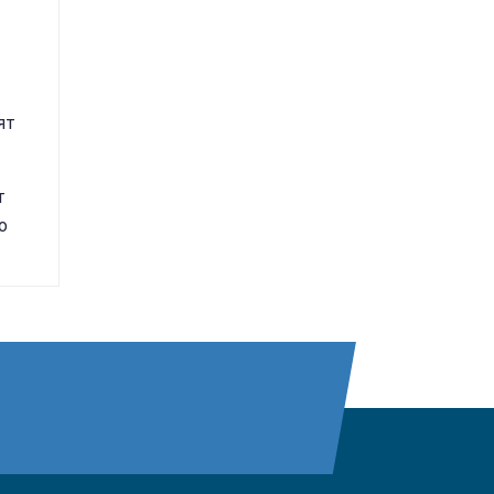
ят
т
о