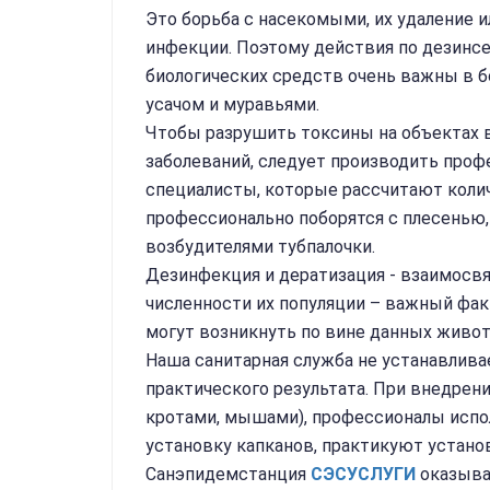
Это борьба с насекомыми, их удаление 
инфекции. Поэтому действия по дезинсек
биологических средств очень важны в б
усачом и муравьями.
Чтобы разрушить токсины на объектах 
заболеваний, следует производить про
специалисты, которые рассчитают кол
профессионально поборятся с плесенью, 
возбудителями тубпалочки.
Дезинфекция и дератизация - взаимосв
численности их популяции – важный фак
могут возникнуть по вине данных живот
Наша санитарная служба не устанавлива
практического результата. При внедрен
кротами, мышами), профессионалы испо
установку капканов, практикуют устано
Санэпидемстанция
СЭС
УСЛУГИ
оказывае