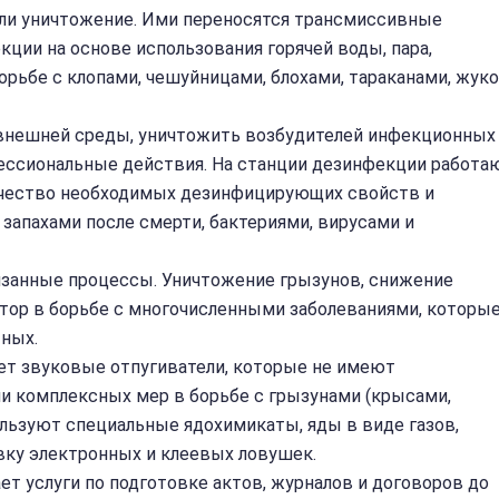
или уничтожение. Ими переносятся трансмиссивные
ции на основе использования горячей воды, пара,
орьбе с клопами, чешуйницами, блохами, тараканами, жук
внешней среды, уничтожить возбудителей инфекционных
фессиональные действия. На станции дезинфекции работа
ичество необходимых дезинфицирующих свойств и
запахами после смерти, бактериями, вирусами и
язанные процессы. Уничтожение грызунов, снижение
тор в борьбе с многочисленными заболеваниями, которы
ных.
ет звуковые отпугиватели, которые не имеют
ии комплексных мер в борьбе с грызунами (крысами,
льзуют специальные ядохимикаты, яды в виде газов,
вку электронных и клеевых ловушек.
т услуги по подготовке актов, журналов и договоров до