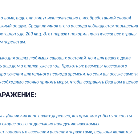
о дома, ведь они живут исключительно в необработанной еловой
ажный воздух. Среди личинок этого разряда наблюдается повышенна
оставлять до 200 яиц. Этот паразит покорил практически все страны
м перелетам.
лько для ваших любимых садовых растений, но и для вашего дома.
 ваш дом в опилки уже за год. Крохотные размеры насекомого
протяжении длительного периода времени, но если вы все же замет
 необходимо срочно принять меры, чтобы сохранить Ваш дом в целос
АРАЖЕНИЕ:
углубления на коре ваших деревьев, которые могут быть покрыты
во скорее всего подвержено нападению насекомых.
ет говорить о заселении растения паразитами, ведь они являются