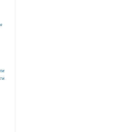
я
или
ти.