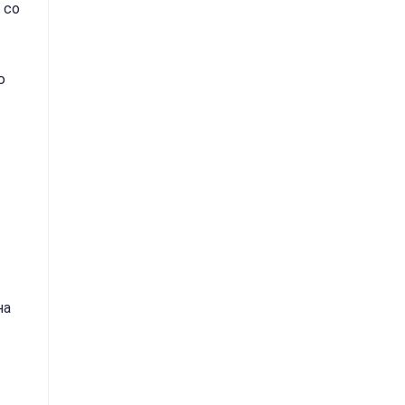
 со
ю
на