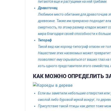
питаются еще и растущими на ней грибами.
Древоточец
Любимое место обитания для древоточцев эт
древесине. Также им прекрасно подходит вл
смертность, по этому размер кладок может с
мира благодаря своей способности к больши
Типораф
Такой вид как короед-типограф опасен не то
Нашествие этих насекомых может превратить
позволяют ему скрываться от ваших глаз на 
хоть одного представителя этого семейства,
КАК МОЖНО ОПРЕДЕЛИТЬ З
Если вы заметили небольшие отверстия или 
смолой либо буровой мукой вокруг, то дере
Присутствие такой птицы как дятел тоже мож