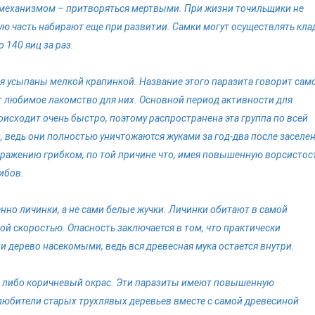
механизмом – притворяться мертвыми. При жизни точильщики не
ую часть набирают еще при развитии. Самки могут осуществлять кла
о 140 яиц за раз.
я усыпаны мелкой крапинкой. Название этого паразита говорит само
т любимое лакомство для них. Основной период активности для
оисходит очень быстро, поэтому распространена эта группа по всей
 ведь они полностью уничтожаются жуками за год-два после заселен
оражению грибком, по той причине что, имея повышенную ворсистост
ибов.
но личинки, а не сами белые жучки. Личинки обитают в самой
ой скоростью. Опасность заключается в том, что практически
 дерево насекомыми, ведь вся древесная мука остается внутри.
ый либо коричневый окрас. Эти паразиты имеют повышенную
 любители старых трухлявых деревьев вместе с самой древесиной