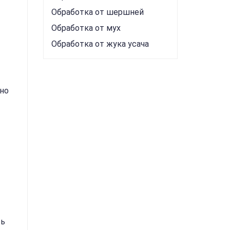
Обработка от шершней
Обработка от мух
Обработка от жука усача
но
ть