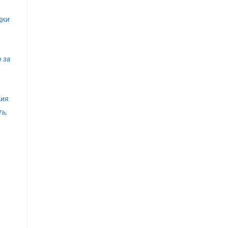
дки
 за
ия.
ь,