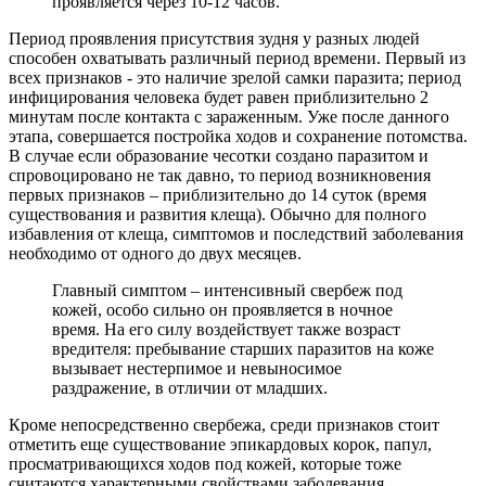
проявляется через 10-12 часов.
Период проявления присутствия зудня у разных людей
способен охватывать различный период времени. Первый из
всех признаков - это наличие зрелой самки паразита; период
инфицирования человека будет равен приблизительно 2
минутам после контакта с зараженным. Уже после данного
этапа, совершается постройка ходов и сохранение потомства.
В случае если образование чесотки создано паразитом и
спровоцировано не так давно, то период возникновения
первых признаков – приблизительно до 14 суток (время
существования и развития клеща). Обычно для полного
избавления от клеща, симптомов и последствий заболевания
необходимо от одного до двух месяцев.
Главный симптом – интенсивный свербеж под
кожей, особо сильно он проявляется в ночное
время. На его силу воздействует также возраст
вредителя: пребывание старших паразитов на коже
вызывает нестерпимое и невыносимое
раздражение, в отличии от младших.
Кроме непосредственно свербежа, среди признаков стоит
отметить еще существование эпикардовых корок, папул,
просматривающихся ходов под кожей, которые тоже
считаются характерными свойствами заболевания.