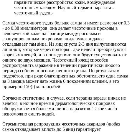
паразитическое расстройство кожи, возбуждаемое
чесоточным клещом. Научный термин паразита -
чесоточный зудень.
Самка чесоточного зудня больше самца и имеет размеры от 0,3
- до 0,38 миллиметров, она делает чесоточные проходы в
человеческой коже на границе между роговым и
гранулированным покровами эпидермиса и далее
откладывает там яйца. Из яиц спустя 2-3 дня вылупливаются
личинки, которые через полторы - две недели преобразуются
в зрелых клещей, и в последствии они будут существовать от
одного до двух месяцев. Чесоточный клещ способен
распространять заражение в течении практически любого
периода собственного жизненного цикла. По результатам
подсчётов, при ряде благоприятных обстоятельств одна самка
за 3 месяца может дать жизнь 6 поколениям клещей, а это
примерно 150(!) млн. особей.
Согласно статистике, в случае, если терапия заразы никак не
ведется, в ночное время в дерматологических покровах
обнаруживается более миллиона паразитов. Такое число
невозможно смыть водой.
Стремительная репродукция чесоточных акаридов (любая
самка откладывает вплоть до 5 яиц) гарантирует