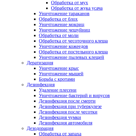
Обработка от мух
Обработка от жука усача
Уничтожение тараканов
Обработка от блох
Уничтожение мокриц
Уничтожение чешуйниц
Обработка от моли
Обработка от чесоточного клеща
Уничтожение кожеедов
Обработка от постельного клеща
Уничтожение пылевых клещей
Дератизация
Уничтожение крыс
Уничтожение мышей
Борьба с кротами
Дезинфекция
Удаление плесени
Уничтожение бактерий и вирусов
Дезинфекция после смерти
Дезинфекция при туберкулезе
Дезинфекция после чесотки
Дезинфекция чумки
Дезинфекция автомобиля
Дезодорация
Обработка от запаха