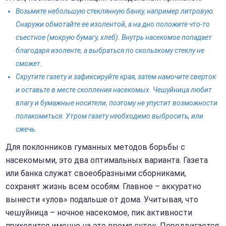
Возьмите небольшую стеклянную банку, например литровую.
Снаружи обмотайте ее изолентой, а на дно положите что-то
съестное (мокрую бумагу, хлеб). Внутрь насекомое попадает
благодаря изоленте, а выбраться по скользкому стеклу не
сможет.
Скрутите газету и зафиксируйте края, затем намочите сверток
и оставьте в месте скопления насекомых. Чешуйница любит
влагу и бумажные носители, поэтому не упустит возможности
полакомиться. Утром газету необходимо выбросить, или
сжечь.
Для поклонников гуманных методов борьбы с
насекомыми, это два оптимальных варианта. Газета
или банка служат своеобразными сборниками,
сохранят жизнь всем особям. Главное – аккуратно
вынести «улов» подальше от дома. Учитывая, что
чешуйница – ночное насекомое, пик активности
приходится именно на это время суток. Передвигается