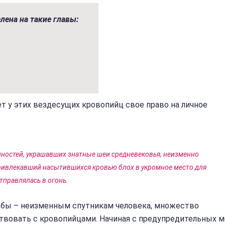
лена на такие главы:
т у этих вездесущих кровопийц свое право на личное
ностей, украшавших знатные шеи средневековья, неизменно
привлекавший насытившихся кровью блох в укромное место для
тправлялась в огонь.
ь бы – неизменным спутникам человека, множество
твовать с кровопийцами. Начиная с предупредительных м