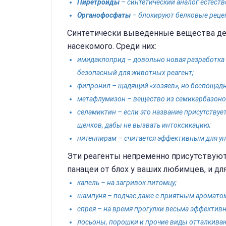
Пиретроиды
– синтетический аналог естест
Органофосфаты
– блокируют белковые реце
Синтетически выведенные вещества де
насекомого. Среди них:
имидаклоприд – довольно новая разработка 
безопасный для животных реагент;
фипронил – щадящий «хозяев», но беспощад
метафлумизон – вещество из семикарбазон
селамиктин – если это название присутствует
щенков, дабы не вызвать интоксикацию;
нитенпирам – считается эффективным для ун
Эти реагенты непременно присутствуют
панацеи от блох у ваших любимцев, и дл
капель – на загривок питомцу;
шампуня – подчас даже с приятным аромато
спрея – на время прогулки весьма эффектив
лосьоны, порошки и прочие виды отталкиваю