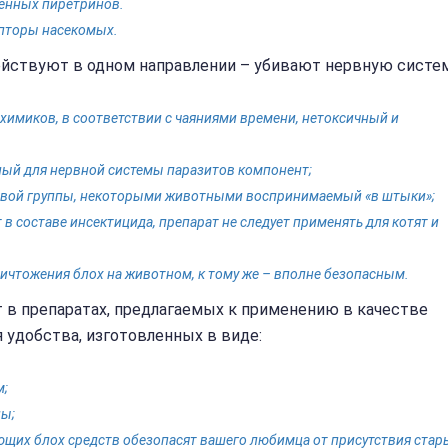
венных пиретринов.
пторы насекомых.
йствуют в одном направлении – убивают нервную систе
химиков, в соответствии с чаяниями времени, нетоксичный и
ный для нервной системы паразитов компонент;
овой группы, некоторыми животными воспринимаемый «в штыки»;
 в составе инсектицида, препарат не следует применять для котят и
ичтожения блох на животном, к тому же – вполне безопасным.
 в препаратах, предлагаемых к применению в качестве
я удобства, изготовленных в виде:
м;
ны;
щих блох средств обезопасят вашего любимца от присутствия стар