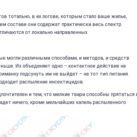
тов тотально, в их логове, которым стало ваше жилье,
оем составе они содержат практически весь спектр
тличаются от локально направленных.
е могли различными способами, и методов, и средств
еньше. Их объединяет одно – контактное действие на
риманку подсунуть им не выйдет – не тот тип питания.
подходит распыление инсектицидов.
почтителен и тем, что мелкие твари способны прятаться 
падет ничего, кроме мельчайших капель распыленного